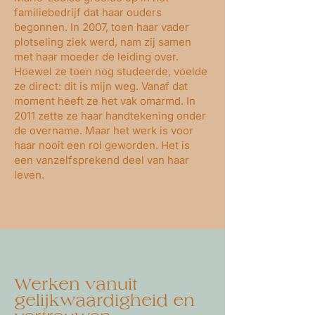
familiebedrijf dat haar ouders
begonnen. In 2007, toen haar vader
plotseling ziek werd, nam zij samen
met haar moeder de leiding over.
Hoewel ze toen nog studeerde, voelde
ze direct: dit is mijn weg. Vanaf dat
moment heeft ze het vak omarmd. In
2011 zette ze haar handtekening onder
de overname. Maar het werk is voor
haar nooit een rol geworden. Het is
een vanzelfsprekend deel van haar
leven.
Werken vanuit
gelijkwaardigheid en