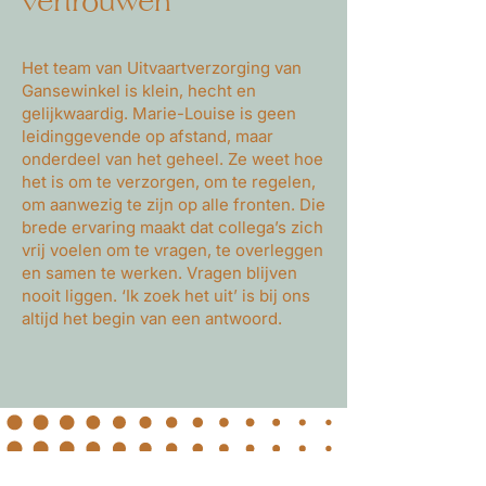
vertrouwen
Het team van Uitvaartverzorging van
Gansewinkel is klein, hecht en
gelijkwaardig. Marie-Louise is geen
leidinggevende op afstand, maar
onderdeel van het geheel. Ze weet hoe
het is om te verzorgen, om te regelen,
om aanwezig te zijn op alle fronten. Die
brede ervaring maakt dat collega’s zich
vrij voelen om te vragen, te overleggen
en samen te werken. Vragen blijven
nooit liggen. ‘Ik zoek het uit’ is bij ons
altijd het begin van een antwoord.