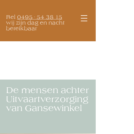
Bel
0495 - 54 38 15
wij zijn dag en nacht
bereikbaar
De mensen achter
Uitvaartverzorging
van Gansewinkel