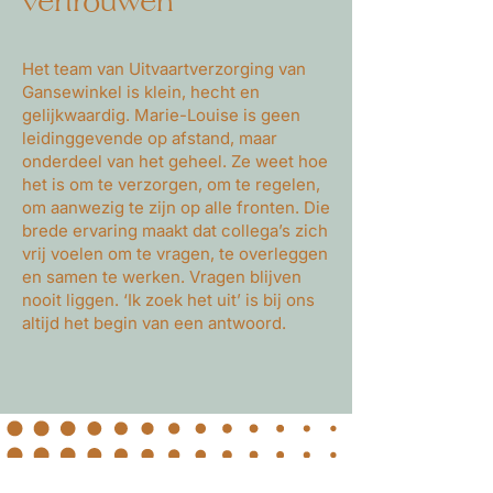
vertrouwen
Het team van Uitvaartverzorging van
Gansewinkel is klein, hecht en
gelijkwaardig. Marie-Louise is geen
leidinggevende op afstand, maar
onderdeel van het geheel. Ze weet hoe
het is om te verzorgen, om te regelen,
om aanwezig te zijn op alle fronten. Die
brede ervaring maakt dat collega’s zich
vrij voelen om te vragen, te overleggen
en samen te werken. Vragen blijven
nooit liggen. ‘Ik zoek het uit’ is bij ons
altijd het begin van een antwoord.