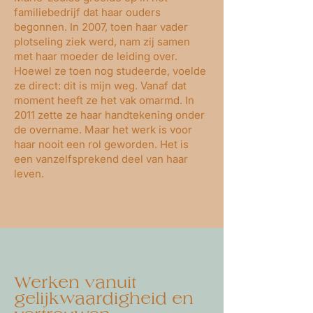
familiebedrijf dat haar ouders
begonnen. In 2007, toen haar vader
plotseling ziek werd, nam zij samen
met haar moeder de leiding over.
Hoewel ze toen nog studeerde, voelde
ze direct: dit is mijn weg. Vanaf dat
moment heeft ze het vak omarmd. In
2011 zette ze haar handtekening onder
de overname. Maar het werk is voor
haar nooit een rol geworden. Het is
een vanzelfsprekend deel van haar
leven.
Werken vanuit
gelijkwaardigheid en