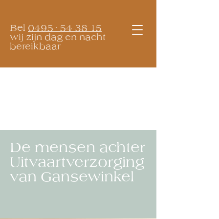
Bel
0495 - 54 38 15
wij zijn dag en nacht
bereikbaar
De mensen achter
Uitvaartverzorging
van Gansewinkel